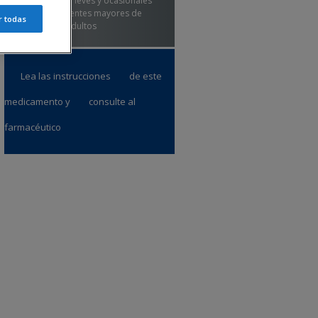
inflamación leves y ocasionales
en adolescentes mayores de
r todas
12 años y adultos
Lea las instrucciones
de este
medicamento y
consulte al
farmacéutico