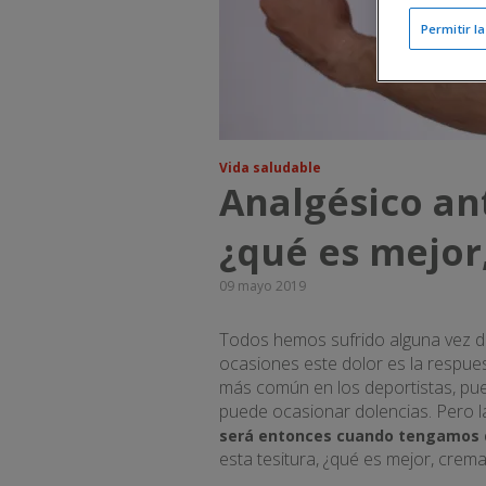
Permitir l
Vida saludable
Analgésico an
¿qué es mejor
09 mayo 2019
Todos hemos sufrido alguna vez d
ocasiones este dolor es la respue
más común en los deportistas, pues
puede ocasionar dolencias. Pero l
será entonces cuando tengamos qu
esta tesitura, ¿qué es mejor, crem