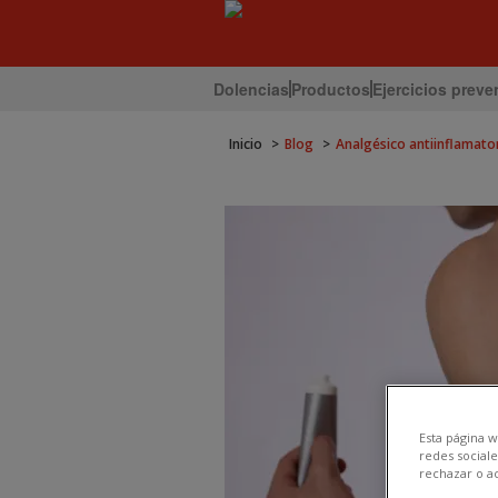
Dolencias
Productos
Ejercicios preve
Inicio
Blog
Analgésico antiinflamator
Esta página w
redes sociale
rechazar o a