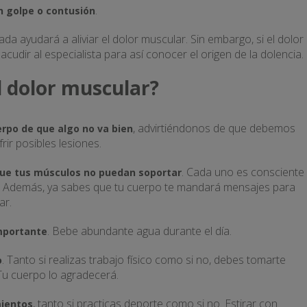
.
 golpe o contusión
da ayudará a aliviar el dolor muscular. Sin embargo, si el dolor
acudir al especialista para así conocer el origen de la dolencia.
l dolor muscular?
, advirtiéndonos de que debemos
erpo de que algo no va bien
ir posibles lesiones.
. Cada uno es consciente
que tus músculos no puedan soportar
. Además, ya sabes que tu cuerpo te mandará mensajes para
ar.
. Bebe abundante agua durante el día.
importante
. Tanto si realizas trabajo físico como si no, debes tomarte
o
u cuerpo lo agradecerá.
, tanto si practicas deporte como si no. Estirar con
mientos