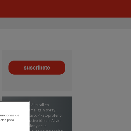
Calmatel de Almirall en
formato crema, gel y spray.
Principio activo: Piketoprofeno,
 funciones de
cias para
de uso exclusivo tópico. Alivio
local del dolor y de la