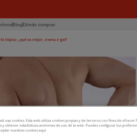
ntivos
Blog
Dónde comprar
io tópico: ¿qué es mejor, crema o gel?
eb usa cookies. Esta web utiliza cookies propias y de terceros con fines de ofrecer
s y obtener estadísticas anónimas de uso de la web. Puedes configurar tus preferen
ceptar nuestras cookies aquí.