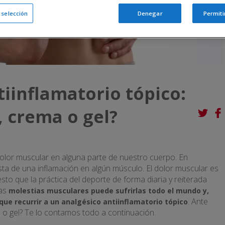
a selección
Denegar
Permiti
tiinflamatorio tópico:
, crema o gel?
olor muscular en alguna parte de nuestro cuerpo. En
sta de una inflamación en algún músculo. El dolor muscular es
to que la práctica del deporte de forma diaria y reiterada
as
molestias musculares puede sufrirlas todo el mundo y,
. Ante
e recurrir a un analgésico antiinflamatorio tópico
a o gel? Te lo contamos todo a continuación.