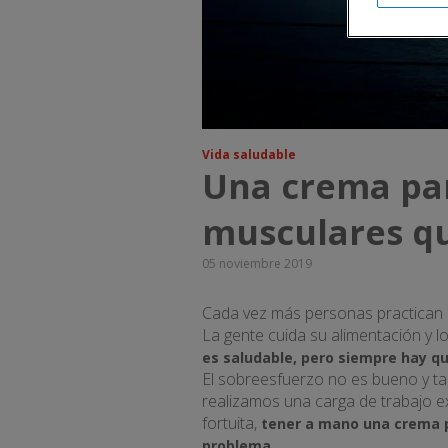
Vida saludable
Una crema pa
musculares qu
05 noviembre 2019
Cada vez más personas practican 
La gente cuida su alimentación y l
es saludable, pero siempre hay qu
El sobreesfuerzo no es bueno y t
realizamos una carga de trabajo e
fortuita,
tener a mano una crema p
problema.