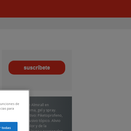
 funciones de
Calmatel de Almirall en
cias para
formato crema, gel y spray.
Principio activo: Piketoprofeno,
de uso exclusivo tópico. Alivio
local del dolor y de la
r todas