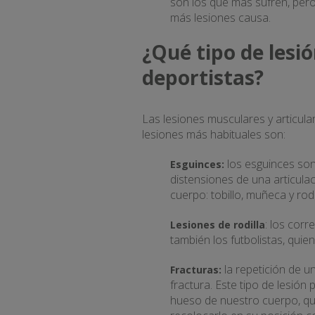
son los que más sufren, pero 
más lesiones causa.
¿Qué tipo de lesi
deportistas?
Las lesiones musculares y articul
lesiones más habituales son:
los esguinces son
Esguinces:
distensiones de una articula
cuerpo: tobillo, muñeca y rodi
: los corr
Lesiones de rodilla
también los futbolistas, quie
la repetición de 
Fracturas:
fractura. Este tipo de lesión 
hueso de nuestro cuerpo, qu