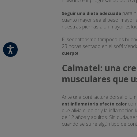
individuo e ir progresando poco a
para n
Seguir una dieta adecuada
cuanto mayor sea el peso, mayor e
nuestras piernas a un mayor esfue
El sedentarismo tampoco es bueno,
23 horas sentado en el sofá viendo
cuerpo!
Calmatel: una cr
musculares que us
Ante una contractura dorsal o lumb
como
antiinflamatoria efecto calor
que alivia el dolor y la inflamaci
de 12 años y adultos. Sin duda, se
cuando se sufre algún tipo de con