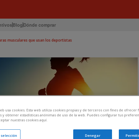
ntivos
Blog
Dónde comprar
ras musculares que usan los deportistas
eb usa cookies. Esta web utiliza cookies propias y de terceros con fines de ofrecer
s y obtener estadísticas anónimas de uso de la web. Puedes configurar tus preferen
ceptar nuestras cookies aquí.
a selección
Denegar
Permiti