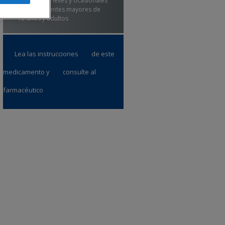
inflamación leves y ocasionales
en adolescentes mayores de
12 años y adultos
Lea las instrucciones
de este
medicamento y
consulte al
farmacéutico