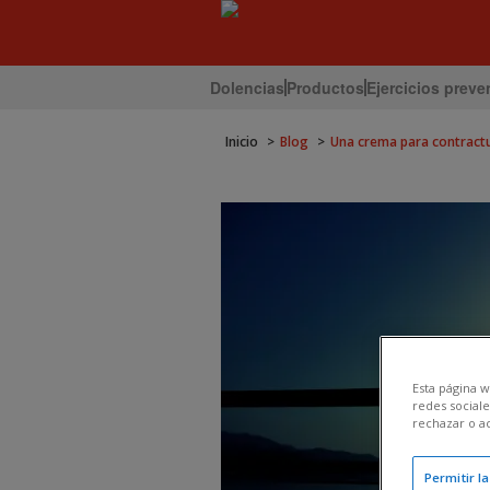
Dolencias
Productos
Ejercicios preve
Inicio
Blog
Una crema para contractu
Esta página w
redes sociale
rechazar o a
Permitir l