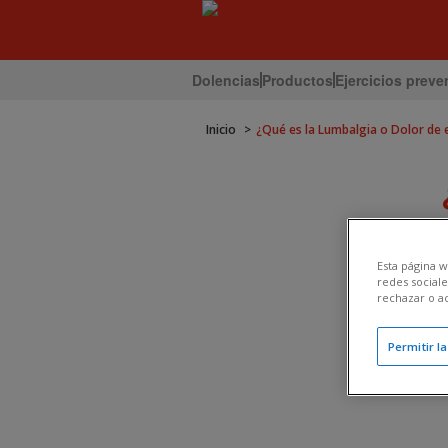
Dolencias
Productos
Ejercicios preve
Inicio
¿Qué es la Lumbalgia o Dolor de 
Esta página w
redes sociale
rechazar o a
Permitir l