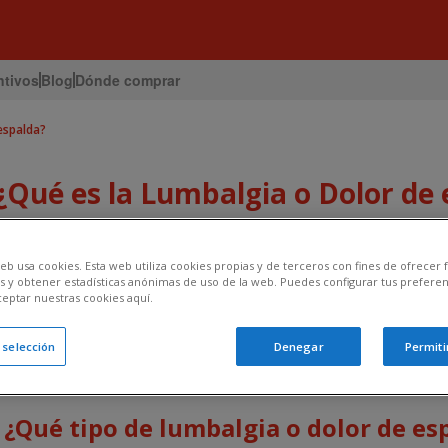
ntivos
Blog
Dónde comprar
espalda?
¿Qué es la Lumbalgia o Dolor de 
El lumbago es un dolor de la musculatura de la zona lumbar de la co
eb usa cookies. Esta web utiliza cookies propias y de terceros con fines de ofrecer
de esfuerzo, a consecuencia de un desequilibrio muscular por exceso
s y obtener estadísticas anónimas de uso de la web. Puedes configurar tus preferen
ceptar nuestras cookies aquí.
dolor en la parte baja de la columna que generalmente se extiende haci
movilidad y la marcha y empeora con la flexión, extensión y rotación d
a selección
Denegar
Permiti
¿Qué tipo de lumbalgia o dolor de es