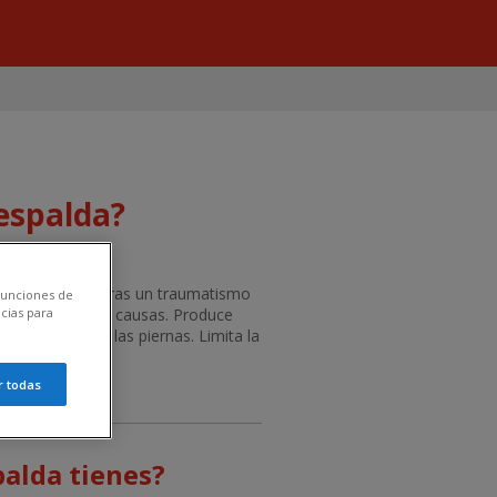
espalda?
lumna. Aparece tras un traumatismo
 funciones de
 de peso y otras causas. Produce
cias para
a las nalgas o las piernas. Limita la
el tronco.
r todas
palda tienes?