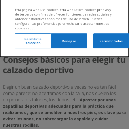
Importancia de elegir
Esta página web usa cookies. Esta web utiliza cookies propias y
de terceros con fines de ofrecer funciones de redes sociales y
un buen calzado
obtener estadísticas anónimas de uso de la web. Puedes
configurar tus preferencias para rechazar o aceptar nuestras
cookies aquí.
deportivo
Permitir la
Denegar
Permitir todas
selección
22 enero 2020
Consejos básicos para elegir tu
calzado deportivo
Elegir un buen calzado deportivo a veces no es tan fácil
como parece: no acertamos con la talla, nos duelen los
empeines, los talones, los dedos, etc.
Apostar por unas
zapatillas deportivas adecuadas para la práctica que
realizamos , que se amolden a nuestros pies, es clave para
evitar lesiones, no sobrecargar la espalda y cuidar
nuestras rodillas.