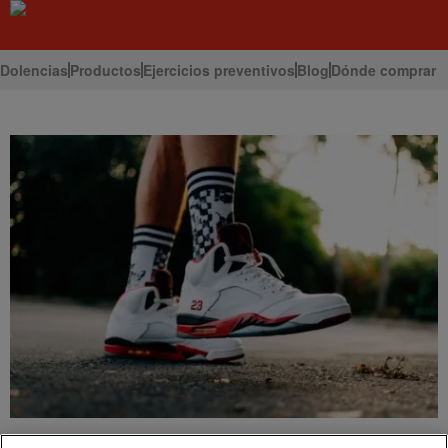
Dolencias
Productos
Ejercicios preventivos
Blog
Dónde comprar
Inicio
Blog
Importancia de elegir un buen calzado deportivo
Deporte y salud