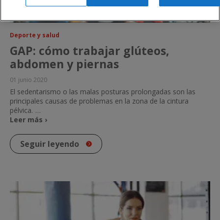
Deporte y salud
GAP: cómo trabajar glúteos,
abdomen y piernas
01 junio 2020
El sedentarismo o las malas posturas prolongadas son las
principales causas de problemas en la zona de la cintura
pélvica.
…
Leer más ›
Seguir leyendo