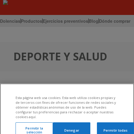
Dolencias
Productos
Ejercicios preventivos
Blog
Dónde comprar
Inicio
Blog
DEPORTE Y SALUD
Esta página web usa cookies. Esta web utiliza cookies propias y
de terceros con fines de ofrecer funciones de redes sociales y
obtener estadísticas anónimas de uso de la web. Puedes
configurar tus preferencias para rechazar o aceptar nuestras
cookies aquí.
Permitir la
Denegar
Permitir todas
selección