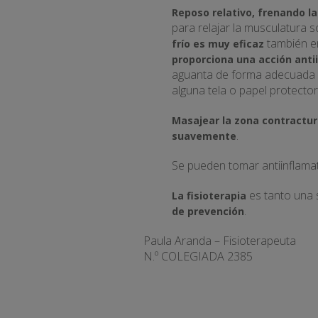
Reposo relativo, frenando l
para relajar la musculatura 
también e
frío es muy eficaz
proporciona una acción ant
aguanta de forma adecuada p
alguna tela o papel protecto
Masajear la zona contractur
.
suavemente
Se pueden tomar antiinflamat
es tanto una 
La fisioterapia
.
de prevención
Paula Aranda – Fisioterapeuta
N.º COLEGIADA 2385