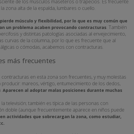
nsciente de los músculos maseteros o trapecios. Es frecuente
a zona alta de la espalda, lumbares o cuello.
 pierde músculo y flexibilidad, por lo que es muy común que
. También
ían un problema acaben provocando contracturas
ipercifosis y distintas patologías asociadas al envejecimiento,
as curvas de la columna, por lo que es frecuente que al
tiálgicas o cómodas, acabemos con contracturas.
es más frecuentes
s contracturas en esta zona son frecuentes, y muy molestas
producir: mareos, vértigo, entumecimiento de los dedos,
a.
Aparecen al adoptar malas posiciones durante muchas
 la televisión; también es típica de las personas con
isión doble (aunque frecuentemente aparece en niños puede
 en actividades que sobrecargan la zona, como estudiar,
tc.