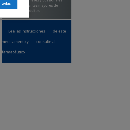
inflamación leves y ocasionales
r todas
en adolescentes mayores de
12 años y adultos
Lea las instrucciones
de este
medicamento y
consulte al
farmacéutico