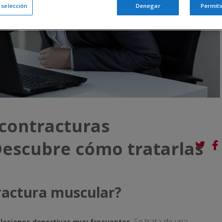
a selección
Denegar
Permiti
 contracturas
escubre cómo tratarlas
ractura muscular?
. Se trata de una
 lesiones deportivas muy frecuentes