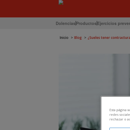
Dolencias
Productos
Ejercicios preve
Inicio
Blog
¿Sueles tener contractur
Esta página w
redes sociale
rechazar o a