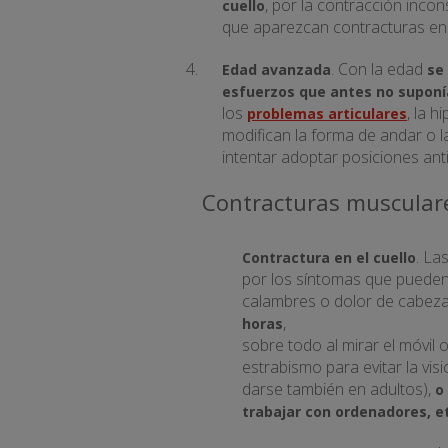
, por la contracción inco
cuello
que aparezcan contracturas en l
. Con la edad
Edad avanzada
se
esfuerzos que antes no supon
los
, la h
problemas articulares
modifican la forma de andar o l
intentar adoptar posiciones an
Contracturas muscular
. La
Contractura en el cuello
por los síntomas que pueden 
calambres o dolor de cabez
,
horas
sobre todo al mirar el móvil o
estrabismo para evitar la v
darse también en adultos),
o
trabajar con ordenadores, e