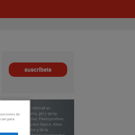
Calmatel de Almirall en
formato crema, gel y spray.
 funciones de
Principio activo: Piketoprofeno,
cias para
de uso exclusivo tópico. Alivio
local del dolor y de la