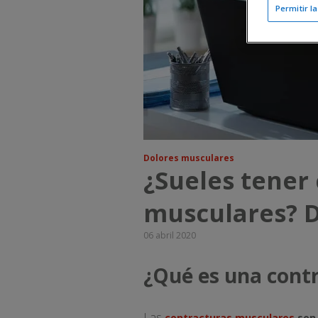
Permitir l
Dolores musculares
¿Sueles tener
musculares? D
06 abril 2020
¿Qué es una cont
Las
contracturas musculares
son